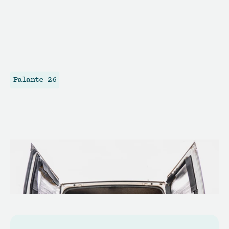
Palante 26
A
l
d
e
a
q
u
e
m
a
d
a