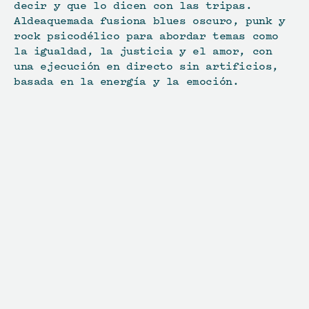
decir y que lo dicen con las tripas. 
Aldeaquemada fusiona blues oscuro, punk y 
rock psicodélico para abordar temas como 
la igualdad, la justicia y el amor, con 
una ejecución en directo sin artificios, 
basada en la energía y la emoción. 
¿
T
e
l
o
v
a
s
a
p
e
r
d
e
r
?